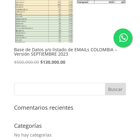
Base de Datos y/o listado de EMAILs COLOMBIA –
Versión SEPTIEMBRE 2023
El
El
$
500,000.00
$
130,000.00
precio
precio
original
actual
era:
es:
$500,000.00.
$130,000.00.
Comentarios recientes
Categorías
No hay categorías